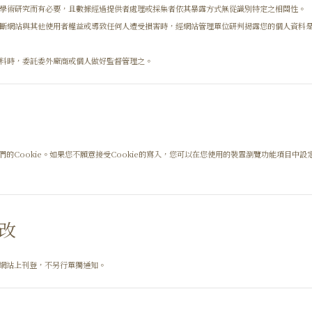
學術研究而有必要，且數據經過提供者處理或採集者依其暴露方式無從識別特定之相關性。
斷網站與其他使用者權益或導致任何人遭受損害時，經網站管理單位研判揭露您的個人資料
料時，委託委外廠商或個人做好監督管理之。
Cookie。如果您不願意接受Cookie的寫入，您可以在您使用的裝置瀏覽功能項目中設
改
網站上刊登，不另行單獨通知。