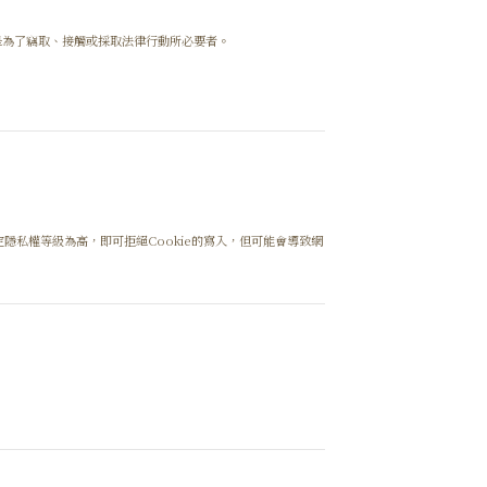
是為了竊取、接觸或採取法律行動所必要者。
定隱私權等級為高，即可拒絕Cookie的寫入，但可能會導致網