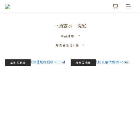
一頭露水｜洗髮
商品排序
每頁顯示 24 個
草本 X 控油
橙香 X 去屑