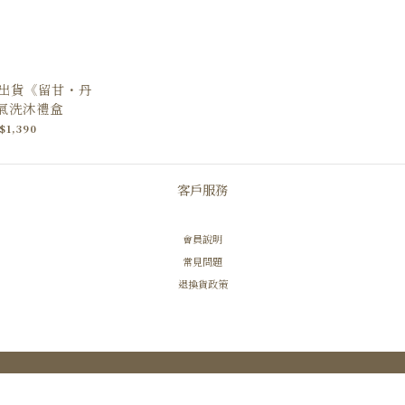
速出貨《留甘・丹
氣洗沐禮盒
$1,390
客戶服務
會員說明
常見問題
退換貨政策