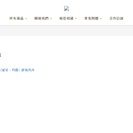
所有商品
關榆我們
榆您相遇
常見問題
合作洽詢
盒